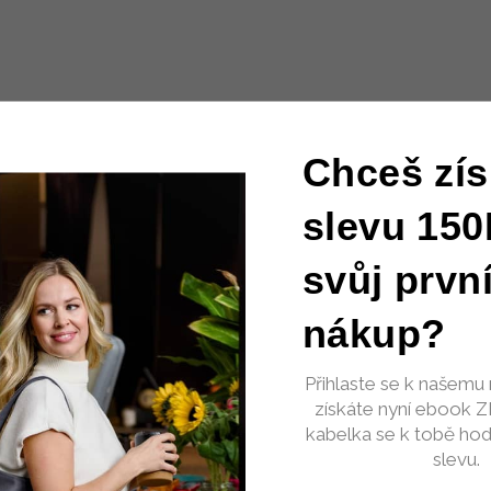
Chceš zís
slevu 150
svůj prvn
nákup?
Přihlaste se k našemu 
získáte nyní ebook 
kabelka se k tobě hod
slevu.