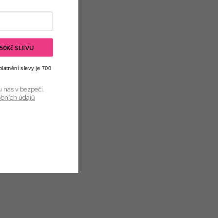
 150Kč SLEVU
latnění slevy je 700
u nás v bezpečí.
obních údajů