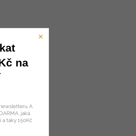
kat
Kč na
í
newsletteru. A
ZDARMA, jaká
í a taky 150Kč