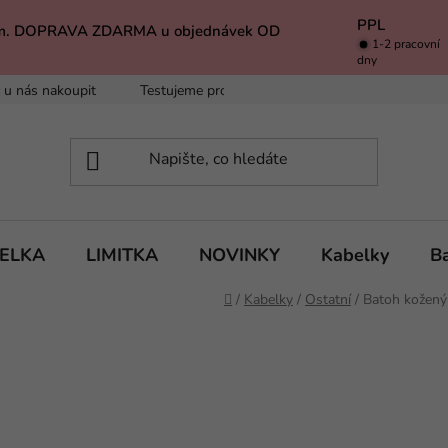
PPL
k Vám. DOPRAVA ZDARMA u objednávek OD
1-2 pracovní
dny
 u nás nakoupit
Testujeme pro Vás
Inspirace
Baleno 
BELKA
LIMITKA
NOVINKY
Kabelky
B
Domů
/
Kabelky
/
Ostatní
/
Batoh kožený